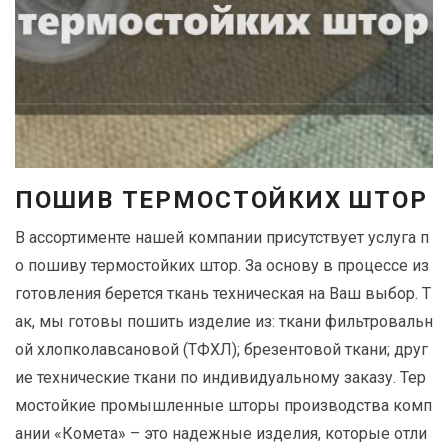
Р
О
Т
И
В
О
П
О
ПОШИВ ТЕРМОСТОЙКИХ ШТОР
Ж
А
В ассортименте нашей компании присутствует услуга п
Р
о пошиву термостойких штор. За основу в процессе из
Н
готовления берется ткань техническая на Ваш выбор. Т
Ы
ак, мы готовы пошить изделие из: ткани фильтровальн
Е
ой хлопколавсановой (ТФХЛ); брезентовой ткани; друг
Ш
ие технические ткани по индивидуальному заказу. Тер
Т
мостойкие промышленные шторы производства комп
О
ании «Комета» – это надежные изделия, которые отли
Р