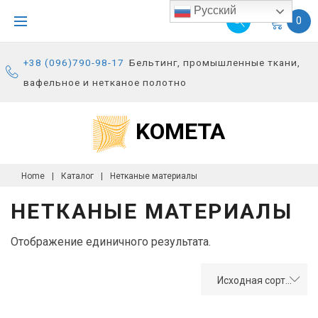
S
Русский
0
k
i
+38 (096)790-98-17
Бельтинг, промышленные ткани,
p
вафельное и нетканое полотно
t
o
KOMETA
c
o
n
Home
|
Каталог
|
Нетканые материалы
t
НЕТКАНЫЕ МАТЕРИАЛЫ
e
n
Отображение единичного результата.
t