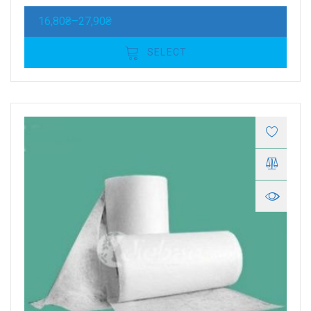
16,80
₴
–
27,90
₴
SELECT