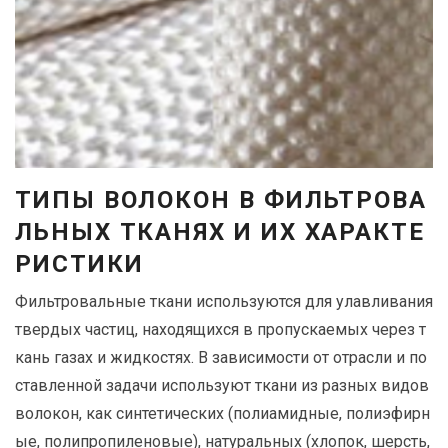
Е
К
А
Б
Р
Ь
2
0
ТИПЫ ВОЛОКОН В ФИЛЬТРОВА
2
ЛЬНЫХ ТКАНЯХ И ИХ ХАРАКТЕ
0
РИСТИКИ
Фильтровальные ткани используются для улавливания
твердых частиц, находящихся в пропускаемых через т
кань газах и жидкостях. В зависимости от отрасли и по
ставленной задачи используют ткани из разных видов
волокон, как синтетических (полиамидные, полиэфирн
ые, полипропиленовые), натуральных (хлопок, шерсть,