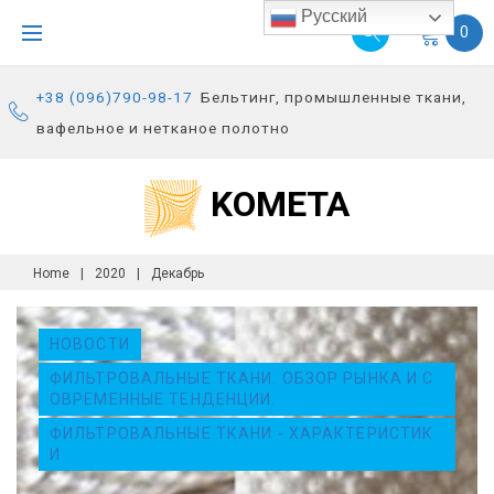
S
Русский
0
k
i
+38 (096)790-98-17
Бельтинг, промышленные ткани,
p
вафельное и нетканое полотно
t
o
KOMETA
c
o
n
Home
|
2020
|
Декабрь
t
М
e
Е
НОВОСТИ
n
С
ФИЛЬТРОВАЛЬНЫЕ ТКАНИ. ОБЗОР РЫНКА И С
t
Я
ОВРЕМЕННЫЕ ТЕНДЕНЦИИ.
Ц
ФИЛЬТРОВАЛЬНЫЕ ТКАНИ - ХАРАКТЕРИСТИК
:
И
Д