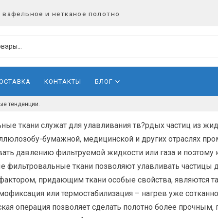
 вафельное и нетканое полотно
ДОСТАВКА
КОНТАКТЫ
БЛОГ
ые тенденции.
ные ткани служат для улавливания тв?рдых частиц из жидко
ллюлозобу-бумажной, медицинской и других отраслях про
ать давлению фильтруемой жидкости или газа и поэтому ко
 фильтровальные ткани позволяют улавливать частицы до 
ктором, придающим ткани особые свойства, являются та
рмофиксация или термостабилизация – нагрев уже сотканн
ская операция позволяет сделать полотно более прочным, п