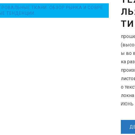
ТРОВАЛЬНЫЕ ТКАНИ. ОБЗОР РЫНКА И СОВРЕ
ЛЬ
ЫЕ ТЕНДЕНЦИИ.
ТИ
проше
(высо
ы во 
ка ра
произ
листо
о тек
локна
ИЮНЬ 
Д