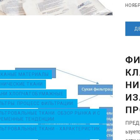
НОЯБР
Д
ФИ
КЛ
ТКАНЫЕ МАТЕРИАЛЫ
НИ
ХНИЧЕСКИЕ ТКАНИ
АНИ ХЛОПЧАТОБУМАЖНЫЕ
ИЗ
ЛЬТРЫ. ПРОЦЕСС ФИЛЬТРАЦИИ.
ПР
ЛЬТРОВАЛЬНЫЕ ТКАНИ. ОБЗОР РЫНКА И С
РЕМЕННЫЕ ТЕНДЕНЦИИ.
ПРЕДИ
ЛЬТРОВАЛЬНЫЕ ТКАНИ - ХАРАКТЕРИСТИК
ьзует