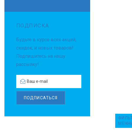
О
Р
ПОДПИСКА
Р
Будьте в курсе всех акций,
Ы
скидок, и новых товаров!
Подпишитесь на нашу
Н
рассылку!
К
А
ПОДПИСАТЬСЯ
И
ФИЛЬ
С
МЕНН