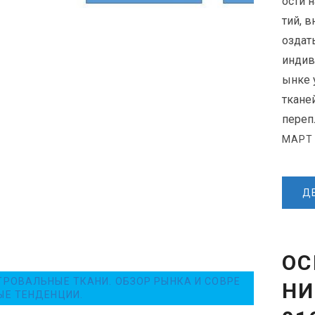
ости 
тий, 
оздат
индив
ынке 
ткане
переп
МАРТ 
Д
ОС
ТРОВАЛЬНЫЕ ТКАНИ. ОБЗОР РЫНКА И СОВРЕ
НИ
ЫЕ ТЕНДЕНЦИИ.