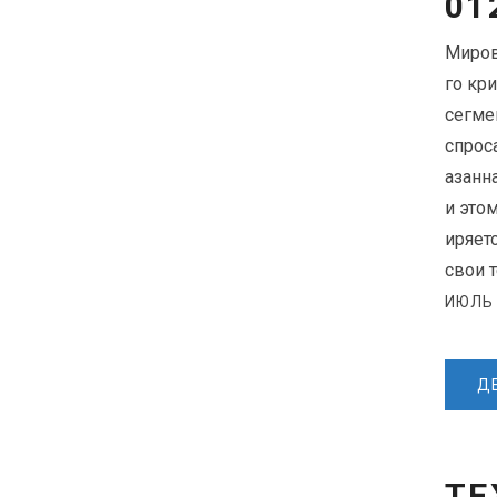
01
Миров
го кр
сегме
спрос
азанн
и это
иряет
свои 
ИЮЛЬ 
Д
ТЕ