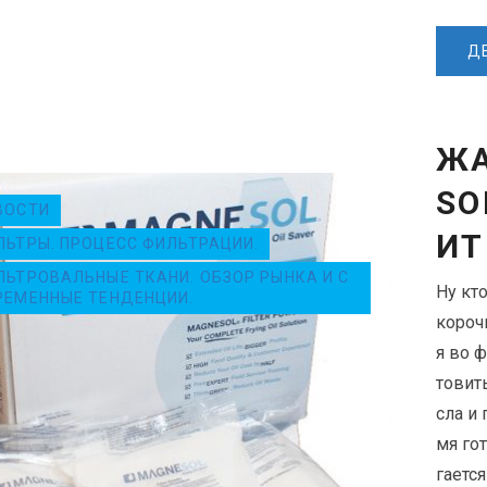
Д
ЖА
SO
ВОСТИ
ИТ
ЛЬТРЫ. ПРОЦЕСС ФИЛЬТРАЦИИ.
ЛЬТРОВАЛЬНЫЕ ТКАНИ. ОБЗОР РЫНКА И С
Ну кт
РЕМЕННЫЕ ТЕНДЕНЦИИ.
короч
я во 
товит
сла и
мя го
гаетс