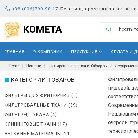
S
+38 (096)790-98-17
Бельтинг, промышленные ткани,
k
i
KOMETA
S
p
e
t
a
o
ГЛАВНАЯ
О КОМПАНИИ
ПРОДУКЦИЯ
ОПЛАТА И 
r
c
c
o
Home
|
Новости
|
Фильтровальные ткани. Обзор рынка и современн
h
n
Р
f
КАТЕГОРИИ ТОВАРОВ
Фильтроваль
t
o
пищевой, це
e
У
r
ФИЛЬТРЫ ДЛЯ ФРИТЮРНИЦ
(5)
соответствов
n
:
Современные
ФИЛЬТРОВАЛЬНЫЕ ТКАНИ
(39)
t
Б
Решающим фа
ФИЛЬТРЫ, РУКАВА
(4)
очередь, те
Р
КЛИНИНГОВЫЕ ТКАНИ
(17)
технологиче
НЕТКАНЫЕ МАТЕРИАЛЫ
(21)