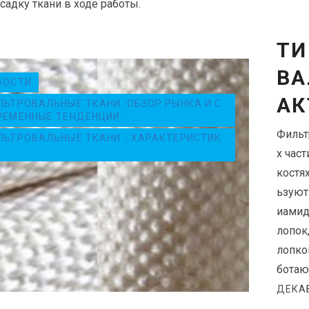
садку ткани в ходе работы.
ТИ
ВА
ВОСТИ
АК
ЛЬТРОВАЛЬНЫЕ ТКАНИ. ОБЗОР РЫНКА И С
РЕМЕННЫЕ ТЕНДЕНЦИИ.
Фильт
ЛЬТРОВАЛЬНЫЕ ТКАНИ - ХАРАКТЕРИСТИК
х час
костя
ьзуют
иамид
лопок,
лопко
ботаю
ДЕКАБ