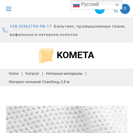
S
Русский
0
k
i
+38 (096)790-98-17
Бельтинг, промышленные ткани,
p
вафельное и нетканое полотно
t
o
KOMETA
c
o
n
Home
|
Каталог
|
Нетканые материалы
|
t
Матеріал нетканий Спанбонд, 0,8 м
e
n
t