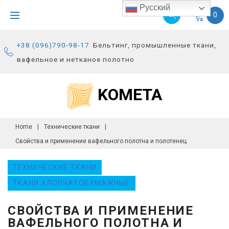
S
Русский
0
k
i
+38 (096)790-98-17
Бельтинг, промышленные ткани,
p
вафельное и нетканое полотно
t
o
KOMETA
c
o
n
Home
|
Технические ткани
|
t
Свойства и применение вафельного полотна и полотенец
e
n
ТЕХНИЧЕСКИЕ ТКАНИ
t
ТКАНИ ХЛОПЧАТОБУМАЖНЫЕ
СВОЙСТВА И ПРИМЕНЕНИЕ
ВАФЕЛЬНОГО ПОЛОТНА И