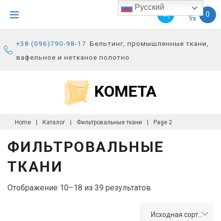
S
Русский
0
k
i
+38 (096)790-98-17
Бельтинг, промышленные ткани,
p
вафельное и нетканое полотно
t
o
KOMETA
c
o
n
Home
|
Каталог
|
Фильтровальные ткани
|
Page 2
t
ФИЛЬТРОВАЛЬНЫЕ
e
n
ТКАНИ
t
Отображение 10–18 из 39 результатов