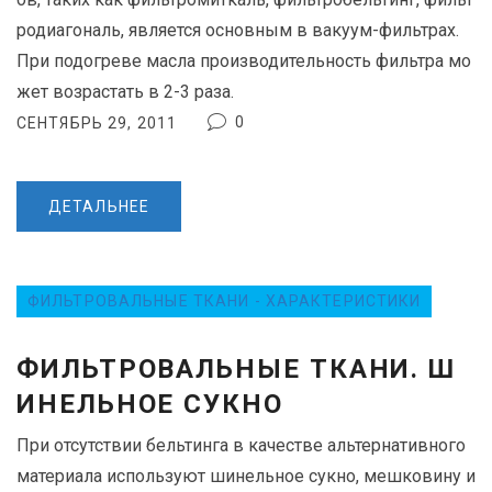
А
родиагональ, является основным в вакуум-фильтрах.
:
При подогреве масла производительность фильтра мо
Ф
жет возрастать в 2-3 раза.
И
0
СЕНТЯБРЬ 29, 2011
Л
Ь
Т
ДЕТАЛЬНЕЕ
Р
О
В
А
ФИЛЬТРОВАЛЬНЫЕ ТКАНИ - ХАРАКТЕРИСТИКИ
Л
Ь
ФИЛЬТРОВАЛЬНЫЕ ТКАНИ. Ш
Н
ИНЕЛЬНОЕ СУКНО
Ы
Е
При отсутствии бельтинга в качестве альтернативного
Т
материала используют шинельное сукно, мешковину и
К