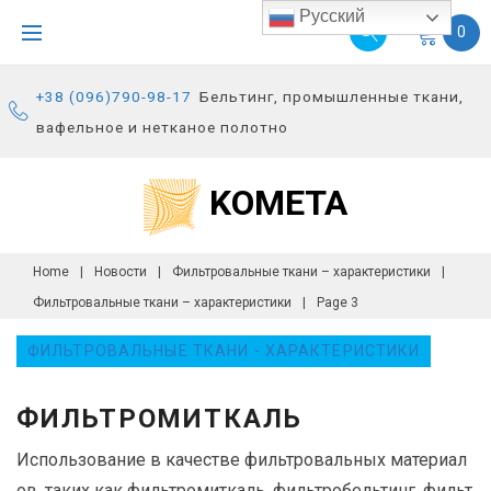
S
Русский
0
k
i
+38 (096)790-98-17
Бельтинг, промышленные ткани,
p
вафельное и нетканое полотно
t
o
KOMETA
c
o
n
Home
|
Новости
|
Фильтровальные ткани – характеристики
|
t
Фильтровальные ткани – характеристики
|
Page 3
e
Р
n
ФИЛЬТРОВАЛЬНЫЕ ТКАНИ - ХАРАКТЕРИСТИКИ
У
t
Б
ФИЛЬТРОМИТКАЛЬ
Р
И
Использование в качестве фильтровальных материал
К
ов, таких как фильтромиткаль, фильтробельтинг, фильт