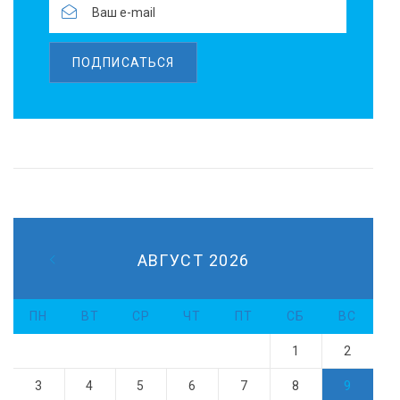
ПОДПИСАТЬСЯ
АВГУСТ 2026
ПН
ВТ
СР
ЧТ
ПТ
СБ
ВС
1
2
3
4
5
6
7
8
9