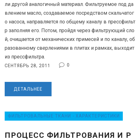
ли другой аналогичный материал. Фильтруемое под да
А
влением масло, создаваемое посредством скальчатог
Н
И
о насоса, направляется по общему каналу в прессфильт
–
р заполняя его. Потом, пройдя через фильтрующий сло
Х
й, очищается от механических примесей и по каналу, об
А
разованному сверлениями в плитах и рамках, выходит
Р
из прессфильтра.
А
0
СЕНТЯБРЬ 28, 2011
К
Т
Е
ДЕТАЛЬНЕЕ
Р
И
С
Т
ФИЛЬТРОВАЛЬНЫЕ ТКАНИ - ХАРАКТЕРИСТИКИ
И
К
ПРОЦЕСС ФИЛЬТРОВАНИЯ И Р
И