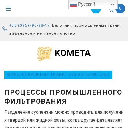
S
Русский
0
k
i
+38 (096)790-98-17
Бельтинг, промышленные ткани,
p
вафельное и нетканое полотно
t
o
KOMETA
c
o
n
ФИЛЬТРОВАЛЬНЫЕ ТКАНИ - ХАРАКТЕРИСТИКИ
t
e
ПРОЦЕССЫ ПРОМЫШЛЕННОГО
n
t
ФИЛЬТРОВАНИЯ
Разделение суспензии можно проводить для получени
я твердой или жидкой фазы, когда другая фаза являет