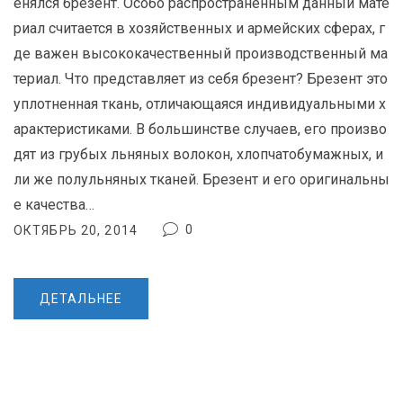
енялся брезент. Особо распространенным данный мате
.
риал считается в хозяйственных и армейских сферах, г
1
де важен высококачественный производственный ма
0
.
териал. Что представляет из себя брезент? Брезент это
2
уплотненная ткань, отличающаяся индивидуальными х
0
арактеристиками. В большинстве случаев, его произво
1
дят из грубых льняных волокон, хлопчатобумажных, и
4
ли же полульняных тканей. Брезент и его оригинальны
е качества…
0
ОКТЯБРЬ 20, 2014
ДЕТАЛЬНЕЕ