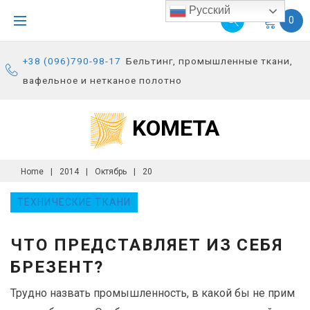
S
Русский
0
k
i
+38 (096)790-98-17
Бельтинг, промышленные ткани,
p
вафельное и нетканое полотно
t
o
KOMETA
c
o
n
Home
|
2014
|
Октябрь
|
20
t
Д
e
ТЕХНИЧЕСКИЕ ТКАНИ
Е
n
Н
t
ЧТО ПРЕДСТАВЛЯЕТ ИЗ СЕБЯ
Ь
БРЕЗЕНТ?
:
2
Трудно назвать промышленность, в какой бы не прим
0