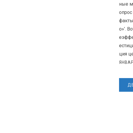
ные м
опрос
факты
о»’. 
еэффе
естиц
ция ц
ЯНВАР
Д