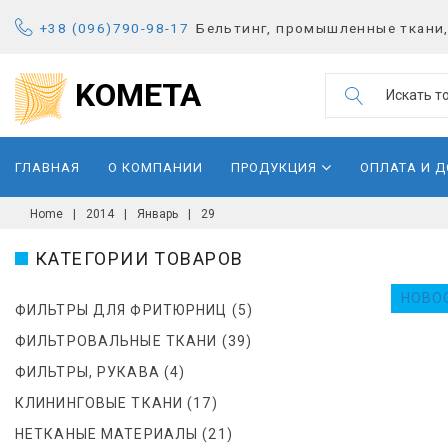
S
+38 (096)790-98-17
Бельтинг, промышленные ткани,
k
i
KOMETA
S
p
e
t
a
o
ГЛАВНАЯ
О КОМПАНИИ
ПРОДУКЦИЯ
ОПЛАТА И 
r
c
c
o
Home
|
2014
|
Январь
|
29
h
n
Д
f
КАТЕГОРИИ ТОВАРОВ
t
o
e
Е
НОВО
r
ФИЛЬТРЫ ДЛЯ ФРИТЮРНИЦ
(5)
n
:
ФИЛЬТРОВАЛЬНЫЕ ТКАНИ
(39)
t
Н
ФИЛЬТРЫ, РУКАВА
(4)
Ь
КЛИНИНГОВЫЕ ТКАНИ
(17)
НЕТКАНЫЕ МАТЕРИАЛЫ
(21)